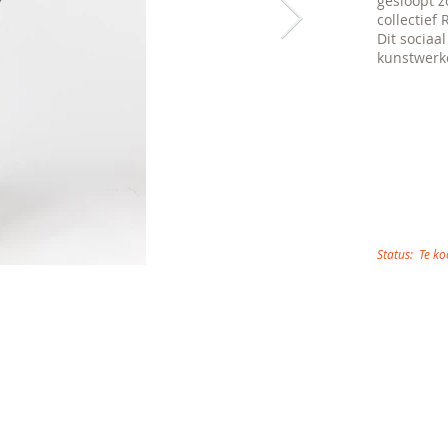
gesloopt z
collectief
Dit sociaa
kunstwerke
Status:
Te k