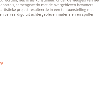
ou worden, heb ik als kunstenaar, onder de vleugels van het
 Rabotrois, samengewerkt met de overgebleven bewoners.
l artistieke project resulteerde in een tentoonstelling met
n vervaardigd uit achtergebleven materialen en spullen.
oop