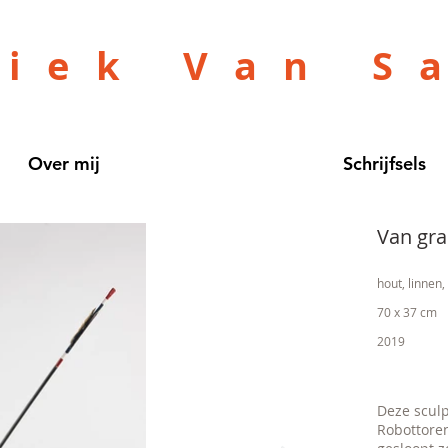
niek Van S
Over mij
Schrijfsels
Van gra
hout, linnen,
70 x 37 cm
2019
Deze sculp
Robottoren