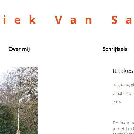
niek Van S
Over mij
Schrijfsels
It takes
was, touw, gip
variabele a
2019
De installa
in het Jan