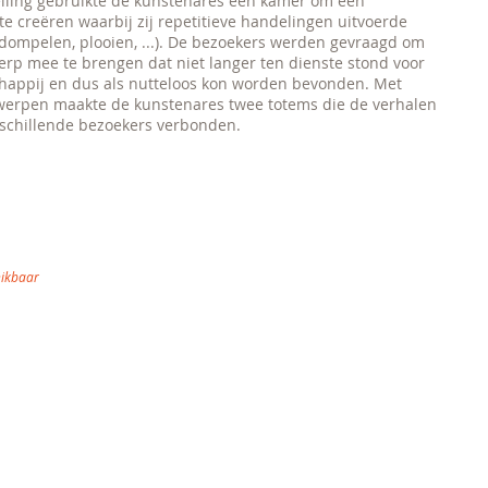
elling gebruikte de kunstenares één kamer om een
e te creëren waarbij zij repetitieve handelingen uitvoerde
 dompelen, plooien, ...). De bezoekers werden gevraagd om
rp mee te brengen dat niet langer ten dienste stond voor
happij en dus als nutteloos kon worden bevonden. Met
werpen maakte de kunstenares twee totems die de verhalen
rschillende bezoekers verbonden.
hikbaar