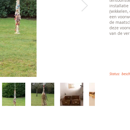
tentoonst
installati
(wikkelen,
een voorwe
de maatsc
deze voor
van de ve
Status:
besc