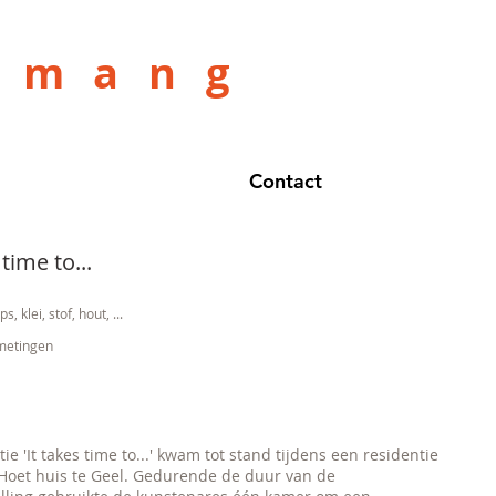
amang
Contact
 time to...
s, klei, stof, hout, ...
fmetingen
tie 'It takes time to...' kwam tot stand tijdens een residentie
 Hoet huis te Geel. Gedurende de duur van de