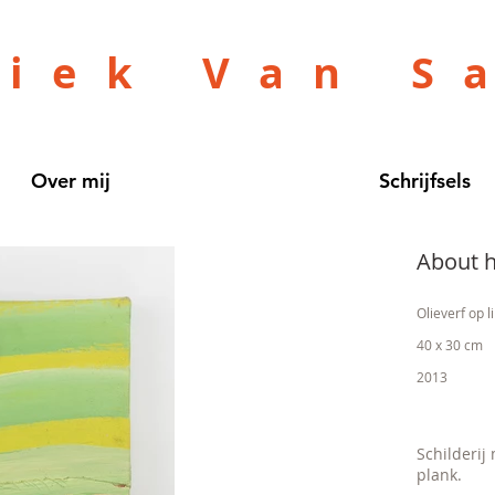
niek Van S
Over mij
Schrijfsels
About h
Olieverf op l
40 x 30 cm
2013
Schilderij
plank.